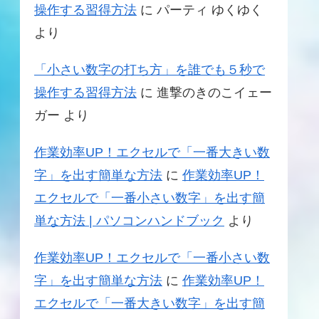
操作する習得方法
に
パーティ ゆくゆく
より
「小さい数字の打ち方」を誰でも５秒で
操作する習得方法
に
進撃のきのこイェー
ガー
より
作業効率UP！エクセルで「一番大きい数
字」を出す簡単な方法
に
作業効率UP！
エクセルで「一番小さい数字」を出す簡
単な方法 | パソコンハンドブック
より
作業効率UP！エクセルで「一番小さい数
字」を出す簡単な方法
に
作業効率UP！
エクセルで「一番大きい数字」を出す簡