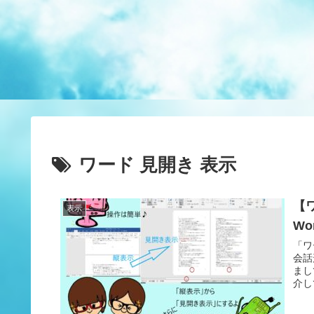
ワード 見開き 表示
【
表示
Wo
「ワ
会話
まし
介し