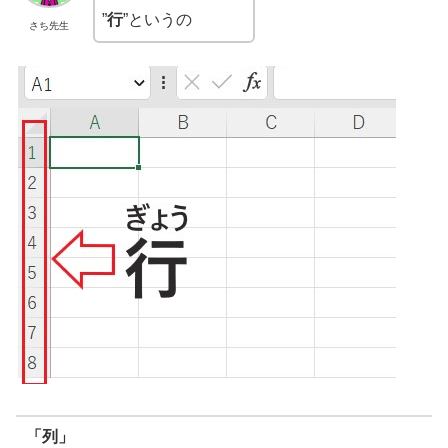
”
行
”というの
さち先生
「列」