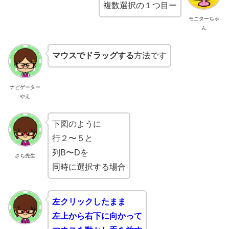
複数選択の１つ目ー
モニターちゃ
ん
マウスでドラッグする
方法です
ナビゲーター
やえ
下図のように
行２〜５と
列B〜Dを
さち先生
同時に選択する場合
左クリックしたまま
左上から右下に向かって