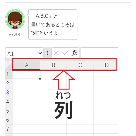
「A.B.C」と
書いてあるところは
”
列
”というよ
さち先生