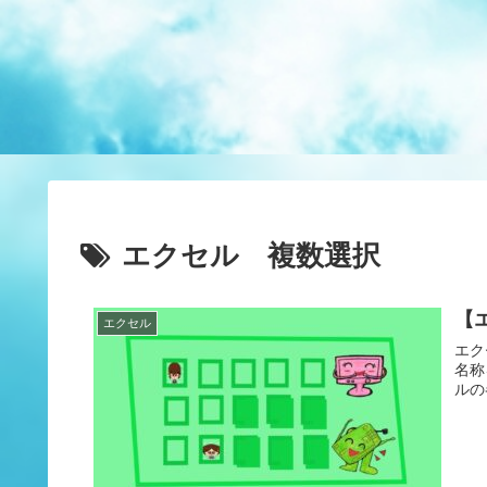
エクセル 複数選択
【
エクセル
エク
名称
ルの