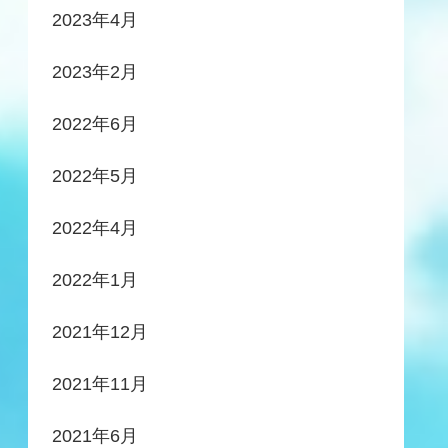
2023年4月
2023年2月
2022年6月
2022年5月
2022年4月
2022年1月
2021年12月
2021年11月
2021年6月