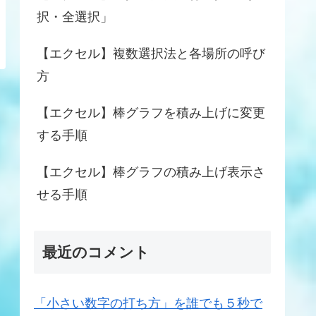
択・全選択」
【エクセル】複数選択法と各場所の呼び
方
【エクセル】棒グラフを積み上げに変更
する手順
【エクセル】棒グラフの積み上げ表示さ
せる手順
最近のコメント
「小さい数字の打ち方」を誰でも５秒で