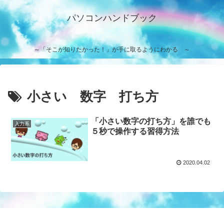
パソコンハンドブック
～「そこが知りたかった！」が手に取るようにわかる ～
小さい 数字 打ち方
「小さい数字の打ち方」を誰でも
入力系
５秒で操作する習得方法
2020.04.02