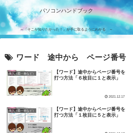
パソコンハンドブック
～「そこが知りたかった！」が手に取るようにわかる ～
ワード 途中から ページ番号
【ワード】途中からページ番号を
挿入（図・表など）
打つ方法「６枚目に１と表示」
2021.12.17
【ワード】途中からページ番号を
挿入（図・表など）
打つ方法「１枚目に５と表示」